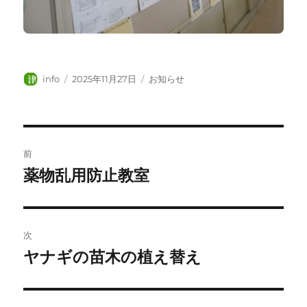
投
投
カ
info
2025年11月27日
お知らせ
稿
稿
テ
者
日:
ゴ
リ
ー
投
前
稿
薬物乱用防止教室
前
の
ナ
投
ビ
稿:
次
ゲ
ヤナギの苗木の植え替え
次
の
ー
投