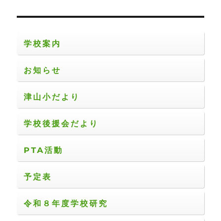
シ
稿:
ョ
学校案内
ン
お知らせ
津山小だより
学校後援会だより
PTA活動
予定表
令和８年度学校研究