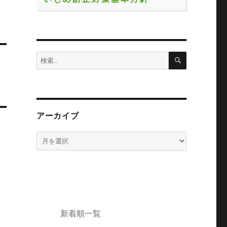
検
検
索
索:
アーカイブ
ア
ー
カ
イ
ブ
新着順一覧