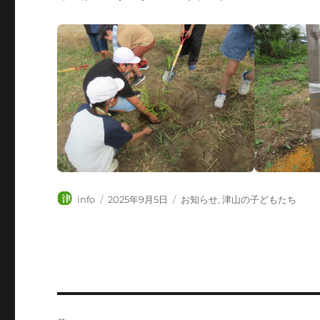
投
投
カ
info
2025年9月5日
お知らせ
,
津山の子どもたち
稿
稿
テ
者
日:
ゴ
リ
ー
投