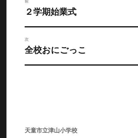
前
稿
２学期始業式
前
の
ナ
投
ビ
稿:
次
ゲ
全校おにごっこ
次
の
ー
投
シ
稿:
ョ
ン
天童市立津山小学校