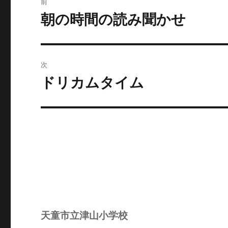
前
稿
朝の時間の読み聞かせ
前
の
ナ
投
ビ
稿:
次
ゲ
ドリカムタイム
次
の
ー
投
シ
稿:
ョ
ン
天童市立津山小学校