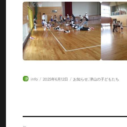
投
投
カ
info
2025年6月12日
お知らせ
,
津山の子どもたち
稿
稿
テ
者
日:
ゴ
リ
ー
投