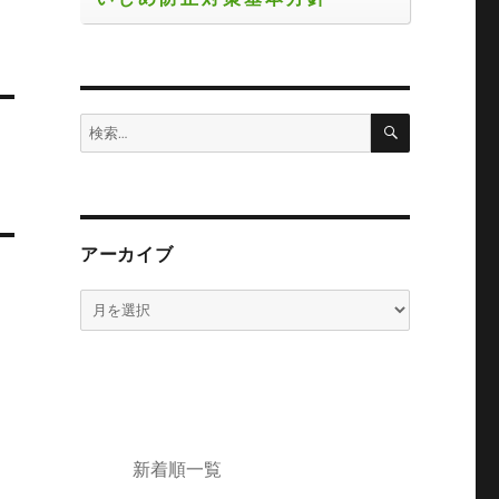
検
検
索
索:
アーカイブ
ア
ー
カ
イ
ブ
新着順一覧