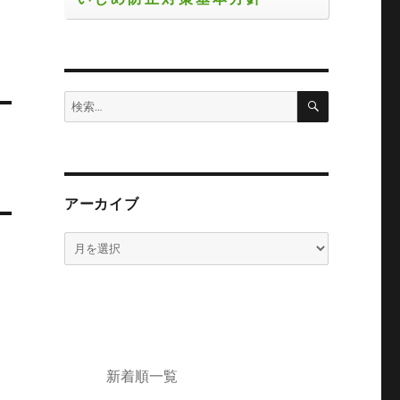
検
検
索
索:
アーカイブ
ア
ー
カ
イ
ブ
新着順一覧