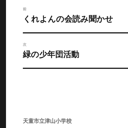
投
前
稿
くれよんの会読み聞かせ
前
の
ナ
投
ビ
稿:
次
ゲ
緑の少年団活動
次
の
ー
投
シ
稿:
ョ
ン
天童市立津山小学校