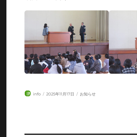
投
投
カ
info
2025年11月17日
お知らせ
稿
稿
テ
者
日:
ゴ
リ
ー