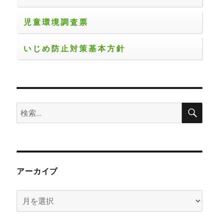
児童環境調査票
いじめ防止対策基本方針
検
検
索
索:
アーカイブ
ア
ー