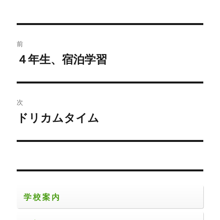
稿
稿
テ
者
日:
ゴ
リ
ー
投
前
稿
４年生、宿泊学習
前
の
ナ
投
ビ
稿:
次
ゲ
ドリカムタイム
次
の
ー
投
シ
稿:
ョ
学校案内
ン