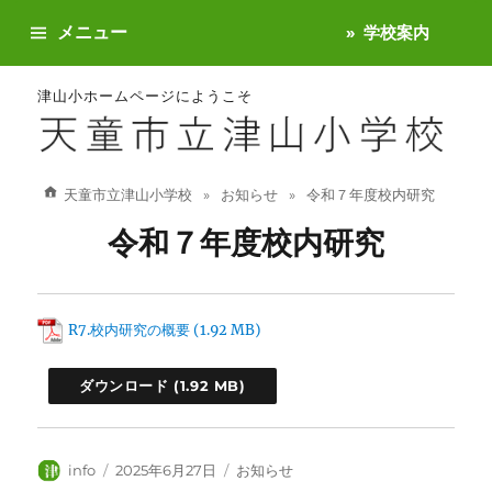
メニュー
学校案内
津山小ホームページにようこそ
天童市立津山小学校
お知らせ
令和７年度校内研究
令和７年度校内研究
R7.校内研究の概要
ダウンロード
投
投
カ
info
2025年6月27日
お知らせ