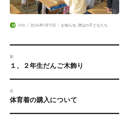
投
投
カ
info
2024年1月17日
お知らせ
,
津山の子どもたち
稿
稿
テ
者
日:
ゴ
リ
ー
投
前
稿
１、２年生だんご木飾り
前
の
ナ
投
ビ
稿:
次
ゲ
体育着の購入について
次
の
ー
投
シ
稿: