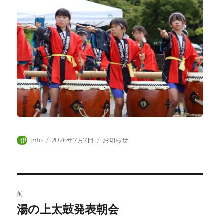
投
投
カ
info
2026年7月7日
お知らせ
稿
稿
テ
者
日:
ゴ
リ
ー
投
前
稿
湯の上太鼓発表朝会
前