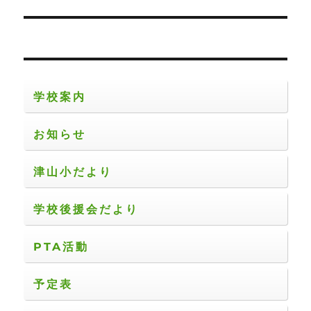
の
ナ
投
ビ
稿:
ゲ
ー
学校案内
シ
お知らせ
ョ
津山小だより
ン
学校後援会だより
PTA活動
予定表