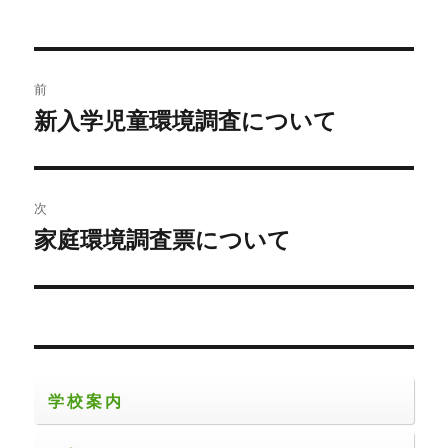
稿
稿
テ
者
日:
ゴ
リ
ー
投
前
稿
新入学児童環境調査について
前
の
ナ
投
ビ
稿:
次
ゲ
家庭環境調査票について
次
の
ー
投
シ
稿:
ョ
学校案内
ン