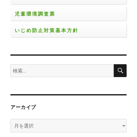
児童環境調査票
いじめ防止対策基本方針
検
検
索
索:
アーカイブ
ア
ー