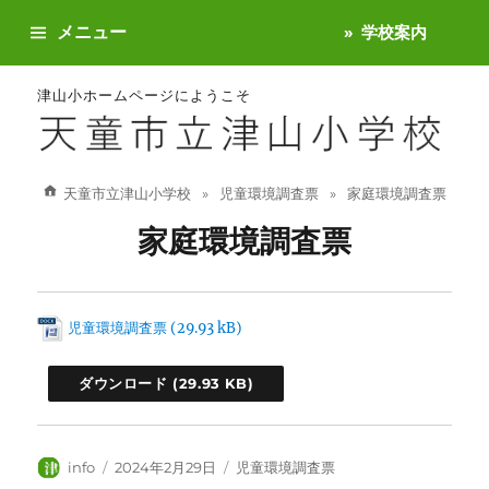
メニュー
学校案内
津山小ホームページにようこそ
天童市立津山小学校
児童環境調査票
家庭環境調査票
家庭環境調査票
児童環境調査票
ダウンロード
投
投
カ
info
2024年2月29日
児童環境調査票