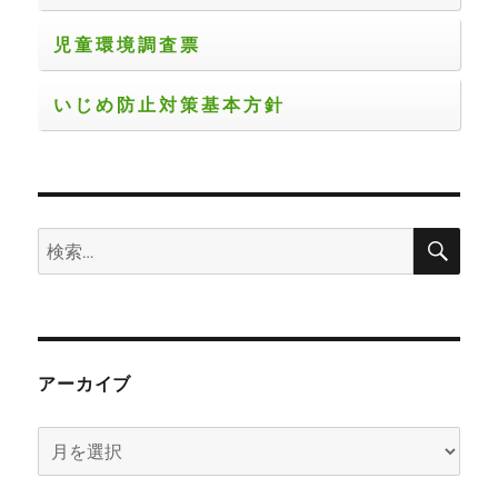
児童環境調査票
いじめ防止対策基本方針
検
検
索
索:
アーカイブ
ア
ー