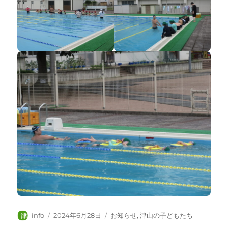
投
投
カ
info
2024年6月28日
お知らせ
,
津山の子どもたち
稿
稿
テ