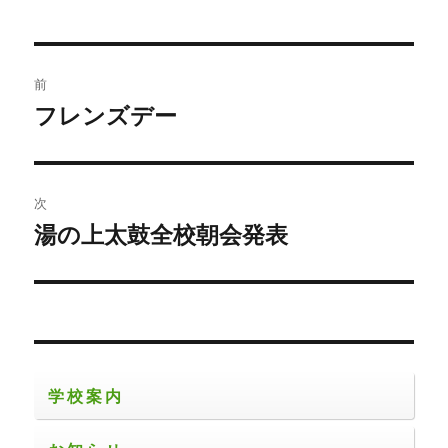
者
日:
ゴ
リ
ー
投
前
稿
フレンズデー
前
の
ナ
投
ビ
稿:
次
ゲ
湯の上太鼓全校朝会発表
次
の
ー
投
シ
稿:
ョ
学校案内
ン