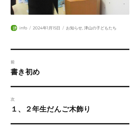
投
投
カ
info
2024年1月15日
お知らせ
,
津山の子どもたち
稿
稿
テ
者
日:
ゴ
リ
ー
投
前
稿
書き初め
前
の
ナ
投
ビ
稿:
次
ゲ
１、２年生だんご木飾り
次
の
ー
投
シ
稿: