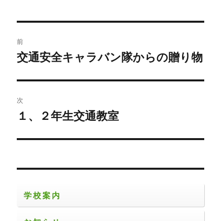
者
日:
ゴ
リ
ー
投
前
稿
交通安全キャラバン隊からの贈り物
前
の
ナ
投
ビ
稿:
次
ゲ
１、２年生交通教室
次
の
ー
投
シ
稿:
ョ
学校案内
ン