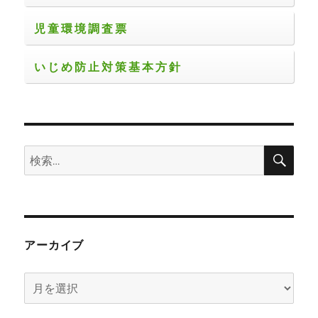
児童環境調査票
いじめ防止対策基本方針
検
検
索
索:
アーカイブ
ア
ー