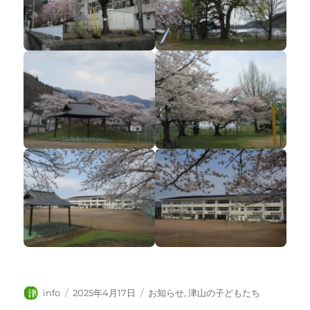
投
投
カ
info
2025年4月17日
お知らせ
,
津山の子どもたち
稿
稿
テ