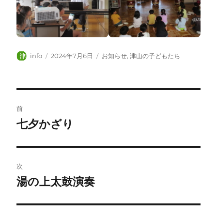
投
投
カ
info
2024年7月6日
お知らせ
,
津山の子どもたち
稿
稿
テ
者
日:
ゴ
リ
ー
投
前
稿
七夕かざり
前
の
ナ
投
ビ
稿:
次
ゲ
湯の上太鼓演奏
次
の
ー
投