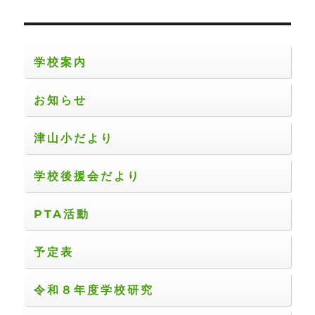
シ
稿:
ョ
学校案内
ン
お知らせ
津山小だより
学校後援会だより
PTA活動
予定表
令和８年度学校研究