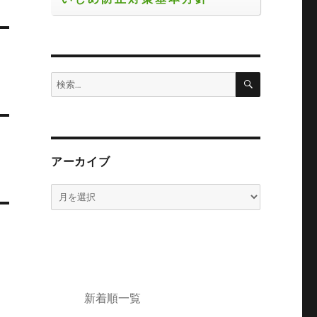
検
検
索
索:
アーカイブ
ア
ー
カ
イ
ブ
新着順一覧