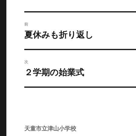
投
前
稿
夏休みも折り返し
前
の
ナ
投
ビ
稿:
次
ゲ
２学期の始業式
次
の
ー
投
シ
稿:
ョ
ン
天童市立津山小学校