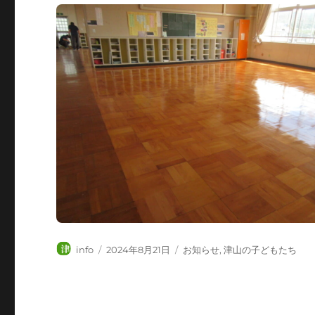
投
投
カ
info
2024年8月21日
お知らせ
,
津山の子どもたち
稿
稿
テ
者
日:
ゴ
リ
ー