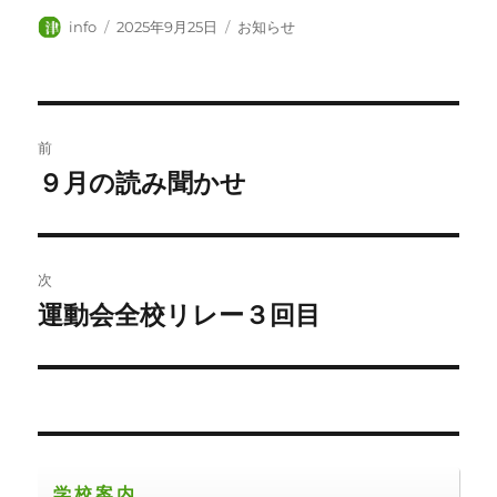
投
投
カ
info
2025年9月25日
お知らせ
稿
稿
テ
者
日:
ゴ
リ
ー
投
前
稿
９月の読み聞かせ
前
の
ナ
投
ビ
稿:
次
ゲ
運動会全校リレー３回目
次
の
ー
投
シ
稿:
ョ
学校案内