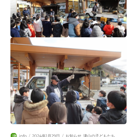
投
投
カ
info
2024年1月29日
お知らせ
,
津山の子どもたち