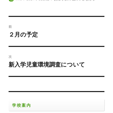
稿
稿
テ
者
日:
ゴ
リ
ー
投
前
稿
２月の予定
前
の
ナ
投
ビ
稿:
次
ゲ
新入学児童環境調査について
次
の
ー
投
シ
稿:
ョ
学校案内
ン