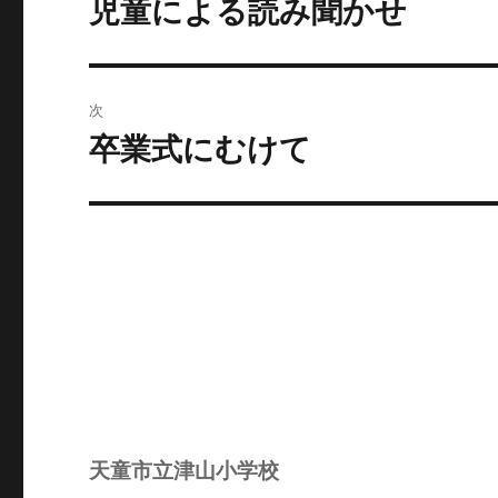
児童による読み聞かせ
前
の
ナ
投
ビ
稿:
次
ゲ
卒業式にむけて
次
の
ー
投
シ
稿:
ョ
ン
天童市立津山小学校