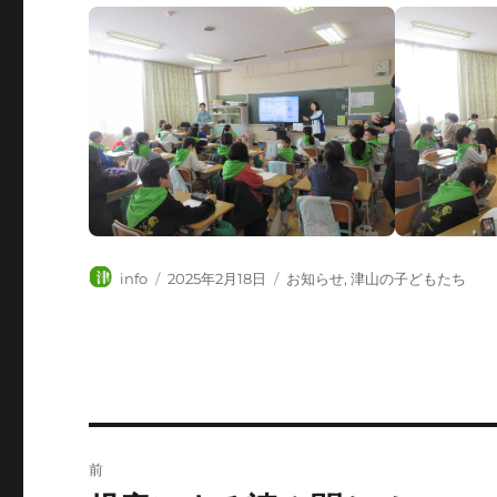
投
投
カ
info
2025年2月18日
お知らせ
,
津山の子どもたち
稿
稿
テ
者
日:
ゴ
リ
ー
投
前
稿