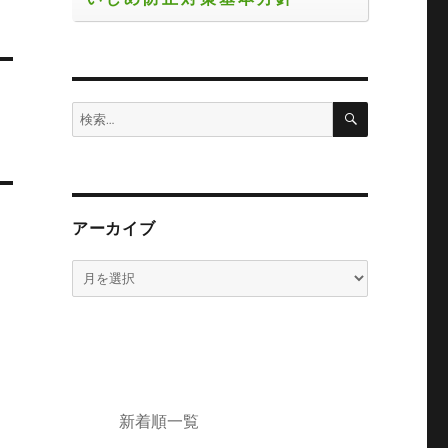
検
検
索
索:
アーカイブ
ア
ー
カ
イ
ブ
新着順一覧