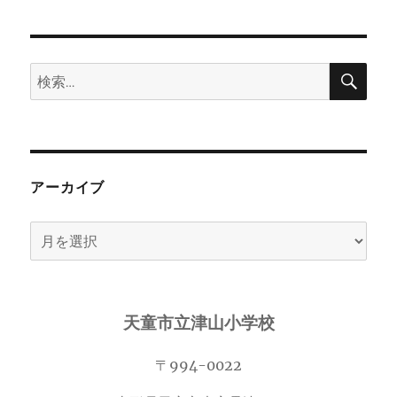
検
検
索
索:
アーカイブ
ア
ー
カ
イ
天童市立津山小学校
ブ
〒994-0022