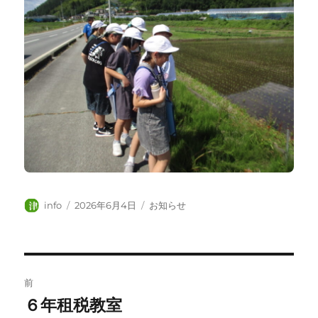
投
投
カ
info
2026年6月4日
お知らせ
稿
稿
テ
者
日:
ゴ
リ
ー
投
前
稿
６年租税教室
前