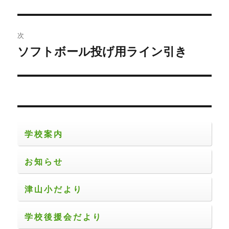
の
ナ
投
ビ
稿:
次
ゲ
ソフトボール投げ用ライン引き
次
の
ー
投
シ
稿:
ョ
学校案内
ン
お知らせ
津山小だより
学校後援会だより